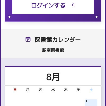
ログインする
2026年08月02日
お知らせ
藤枝電子図書館に新しい本が入りました
2026年08月01日
お知らせ
【岡部図書館】夏の特別おはなし会を開催しまし
図書館カレンダー
た！
駅南図書館
8月
日
月
火
水
木
金
土
1