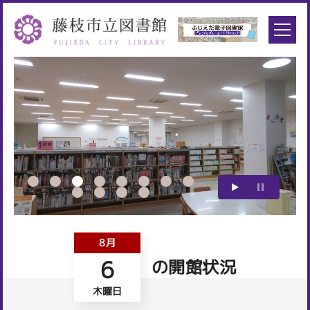
8月
6
の開館状況
木曜日