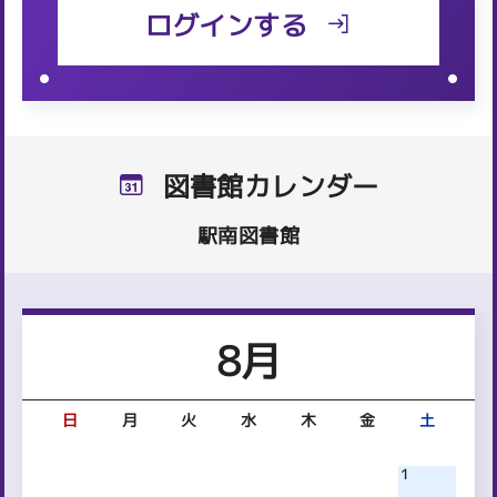
ログインする
2026年08月02日
お知らせ
藤枝電子図書館に新しい本が入りました
2026年08月01日
お知らせ
【岡部図書館】夏の特別おはなし会を開催しまし
図書館カレンダー
た！
駅南図書館
8月
日
月
火
水
木
金
土
1