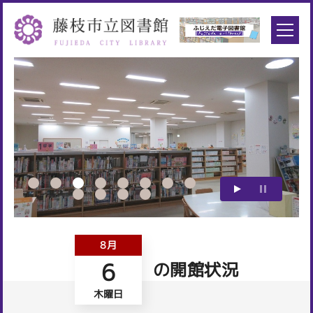
8月
6
の開館状況
木曜日